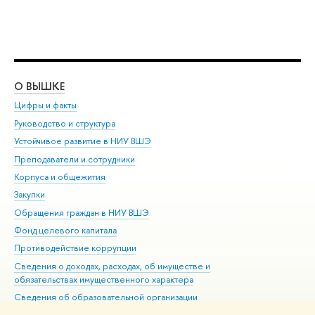
О ВЫШКЕ
ОБ
Цифры и факты
Ли
Руководство и структура
Дов
Устойчивое развитие в НИУ ВШЭ
Ол
Преподаватели и сотрудники
При
Корпуса и общежития
Вы
Закупки
При
Обращения граждан в НИУ ВШЭ
Ас
Фонд целевого капитала
До
Противодействие коррупции
Цен
Сведения о доходах, расходах, об имуществе и
Би
обязательствах имущественного характера
Об
Сведения об образовательной организации
Обр