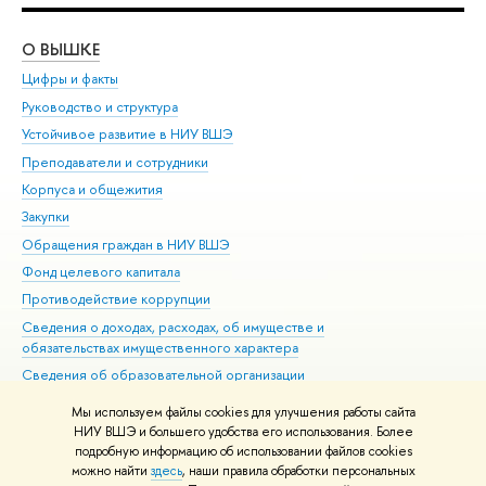
О ВЫШКЕ
ОБ
Цифры и факты
Ли
Руководство и структура
Дов
Устойчивое развитие в НИУ ВШЭ
Ол
Преподаватели и сотрудники
При
Корпуса и общежития
Вы
Закупки
При
Обращения граждан в НИУ ВШЭ
Ас
Фонд целевого капитала
До
Противодействие коррупции
Цен
Сведения о доходах, расходах, об имуществе и
Би
обязательствах имущественного характера
Об
Сведения об образовательной организации
Обр
Людям с ограниченными возможностями здоровья
Мы используем файлы cookies для улучшения работы сайта
Единая платежная страница
НИУ ВШЭ и большего удобства его использования. Более
подробную информацию об использовании файлов cookies
Работа в Вышке
можно найти
здесь
, наши правила обработки персональных